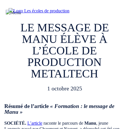
LE MESSAGE DE
MANU ÉLÈVE À
L’ÉCOLE DE
PRODUCTION
METALTECH
1 octobre 2025
Résumé de l’article
« Formation : le message de
Manu »
SOCIÉTÉ.
L’article
raconte le parcours de
Manu
, jeune
Langrois passé par Chaumont et Nogent, a décroché cet été son