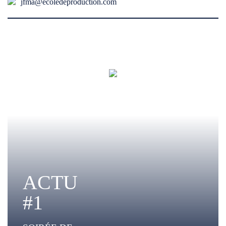
jfma@ecoledeproduction.com
ACTU
#1