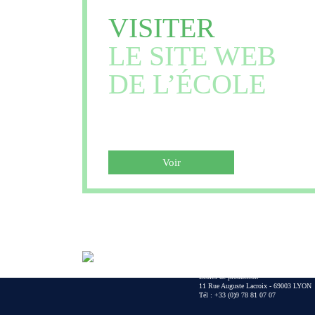
VISITER
LE SITE WEB
DE L’ÉCOLE
Voir
Écoles de production
11 Rue Auguste Lacroix - 69003 LYON
Tél :
+33 (0)9 78 81 07 07